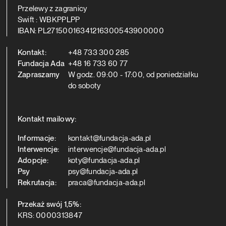
Przelewy z zagranicy
Swift : WBKPPLPP
IBAN: PL27150016341216300543900000
Kontakt:
+48 733 300 285
Fundacja Ada
+48 16 733 60 77
Zapraszamy
W godz. 09:00 - 17:00, od poniedziałku
do soboty
Kontakt mailowy:
Informacje:
kontakt@fundacja-ada.pl
Interwencje:
interwencje@fundacja-ada.pl
Adopcje:
koty@fundacja-ada.pl
Psy
psy@fundacja-ada.pl
Rekrutacja:
praca@fundacja-ada.pl
Przekaż swój 1,5%:
KRS: 0000313847