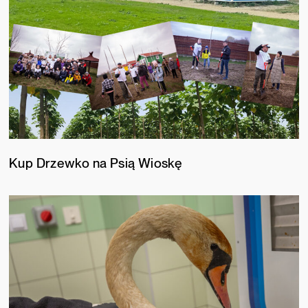
Kup Drzewko na Psią Wioskę