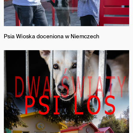
Psia Wioska doceniona w Niemczech